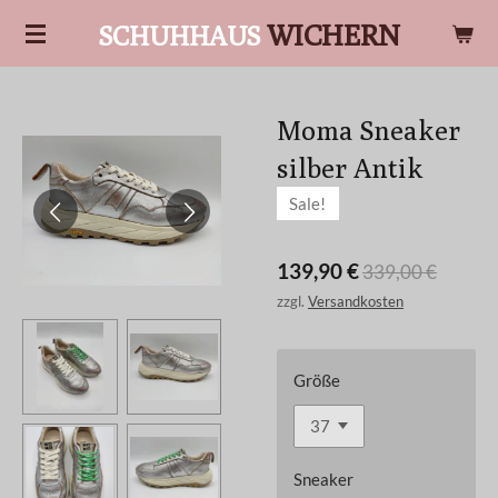
Zum
WICHERN
SCHUHHAUS
Hauptinhalt
springen
Moma Sneaker
silber Antik
Sale!
139,90 €
339,00 €
zzgl.
Versandkosten
Größe
Sneaker