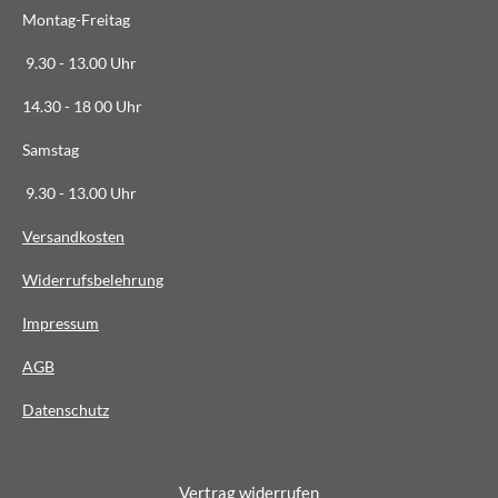
3
Montag-Freitag
6
3
9.30 - 13.00 Uhr
6
14.30 - 18 00 Uhr
3
6
Samstag
4
9.30 - 13.00 Uhr
S
t
Versandkosten
e
Widerrufsbelehrung
r
n
Impressum
e
AG
B
Datenschutz
Vertrag widerrufen