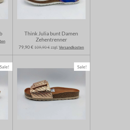
b
Think Julia bunt Damen
Zehentrenner
ten
79,90 €
109,90 €
zzgl.
Versandkosten
Sale!
Sale!