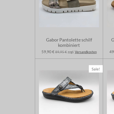
Gabor Pantolette schilf
G
kombiniert
59,90 €
49
89,95 €
zzgl.
Versandkosten
Sale!