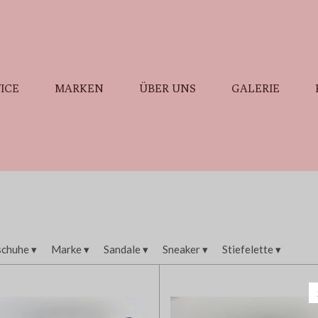
ICE
MARKEN
ÜBER UNS
GALERIE
schuhe
▾
Marke
▾
Sandale
▾
Sneaker
▾
Stiefelette
▾