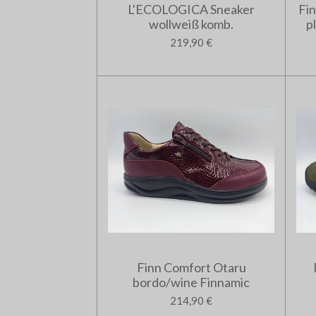
L'ECOLOGICA Sneaker
Fi
wollweiß komb.
p
219,90 €
Finn Comfort Otaru
bordo/wine Finnamic
214,90 €