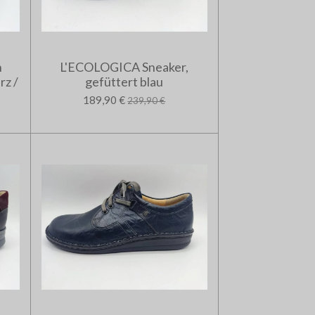
n
L'ECOLOGICA Sneaker,
rz /
gefüttert blau
189,90 €
239,90 €