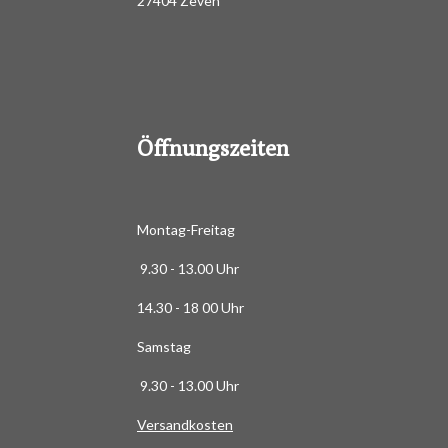
27404 Zeven
3
e
n
.
4
8
8
6
Öffnungszeiten
3
6
3
6
Montag-Freitag
3
9.30 - 13.00 Uhr
6
3
14.30 - 18 00 Uhr
6
Samstag
4
S
9.30 - 13.00 Uhr
t
Versandkosten
e