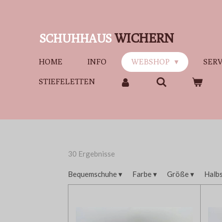
Zum
Hauptinhalt
WICHERN
SCHUHHAUS
springen
HOME
INFO
WEBSHOP
SERV
STIEFELETTEN
30 Ergebnisse
Bequemschuhe
▾
Farbe
▾
Größe
▾
Halb