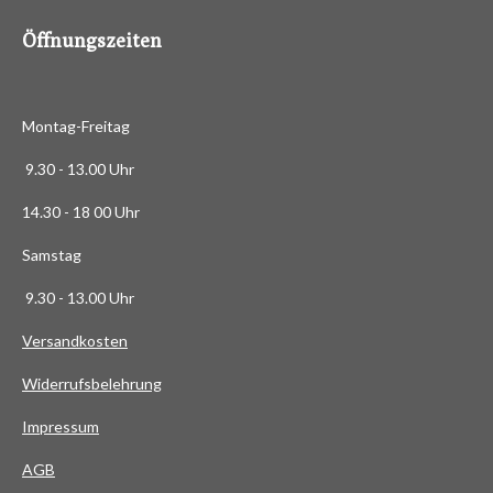
6
Öffnungszeiten
3
6
3
Montag-Freitag
6
3
9.30 - 13.00 Uhr
6
14.30 - 18 00 Uhr
3
6
Samstag
4
9.30 - 13.00 Uhr
S
t
Versandkosten
e
Widerrufsbelehrung
r
n
Impressum
e
AG
B