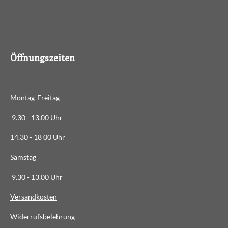
.
4
8
8
6
Öffnungszeiten
3
6
3
Montag-Freitag
6
3
9.30 - 13.00 Uhr
6
14.30 - 18 00 Uhr
3
6
Samstag
4
9.30 - 13.00 Uhr
S
t
Versandkosten
e
Widerrufsbelehrung
r