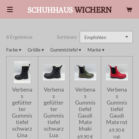
Zum
WICHERN
SCHUHHAUS
Hauptinhalt
springen
8 Ergebnisse
Sortieren:
Farbe
▾
Größe
▾
Gummistiefel
▾
Marke
▾
Verbena
Verbena
Verbena
Verbena
s
s
s
s
gefütter
gefütter
Gummis
Gummis
ter
ter
tiefel
tiefel
Gummis
Gummis
Gaudi
Gaudi
tiefel
tiefel
Mate
Mate rot
schwarz
schwarz
khaki
69,90 €
Lina
Lua
69,90 €
zzgl.