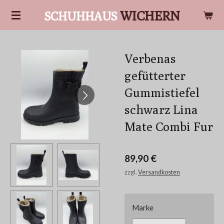
Zum
WICHERN
SCHUHHAUS
Hauptinhalt
springen
Verbenas
gefütterter
Gummistiefel
schwarz Lina
Mate Combi Fur
89,90 €
zzgl.
Versandkosten
Marke