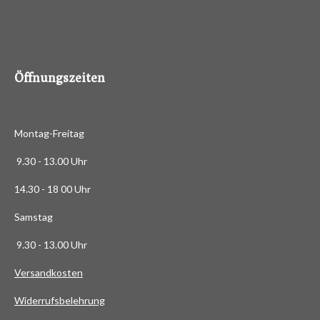
4
8
8
6
Öffnungszeiten
3
6
3
Montag-Freitag
6
3
9.30 - 13.00 Uhr
6
14.30 - 18 00 Uhr
3
6
Samstag
4
9.30 - 13.00 Uhr
S
t
Versandkosten
e
Widerrufsbelehrung
r
n