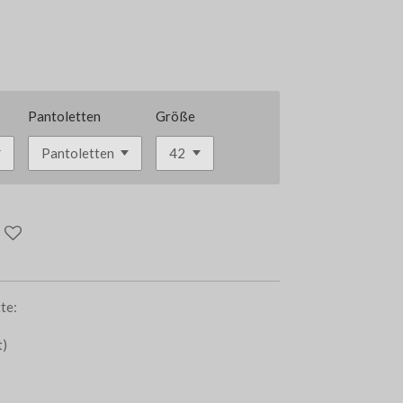
Pantoletten
Größe
tte:
t)