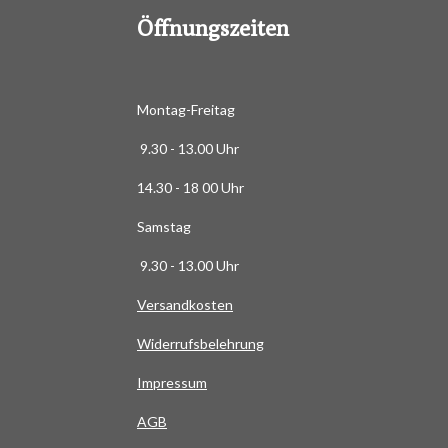
6
Öffnungszeiten
3
6
3
6
Montag-Freitag
3
9.30 - 13.00 Uhr
6
3
14.30 - 18 00 Uhr
6
Samstag
4
S
9.30 - 13.00 Uhr
t
Versandkosten
e
r
Widerrufsbelehrung
n
e
Impressum
AG
B