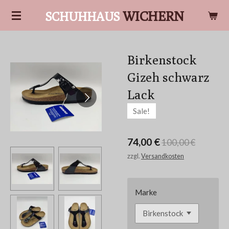
Zum
WICHERN
SCHUHHAUS
Hauptinhalt
springen
Birkenstock
Gizeh schwarz
Lack
Sale!
74,00 €
100,00 €
zzgl.
Versandkosten
Marke