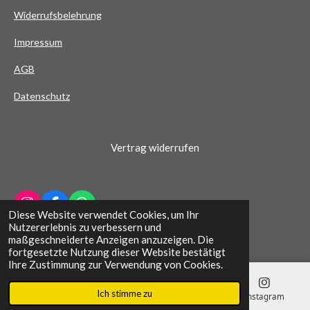
Widerrufsbelehrung
r
n
Impressum
e
AG
B
Datenschutz
Vertrag widerrufen
I
F
W
Diese Website verwendet Cookies, um Ihr
n
a
h
© 2022 - 2026 Schuhhaus Wichern
Nutzererlebnis zu verbessern und
s
c
a
maßgeschneiderte Anzeigen anzuzeigen. Die
t
e
t
fortgesetzte Nutzung dieser Website bestätigt
a
b
s
Ihre Zustimmung zur Verwendung von Cookies.
g
o
A
r
o
p
Ich stimme zu
a
k
p
E-Mail
Telefon
Karte
Instagram
m