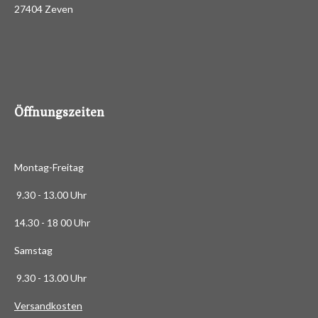
d
27404 Zeven
3
e
n
.
4
8
8
6
Öffnungszeiten
3
6
3
Montag-Freitag
6
3
9.30 - 13.00 Uhr
6
14.30 - 18 00 Uhr
3
6
Samstag
4
9.30 - 13.00 Uhr
S
t
Versandkosten
e