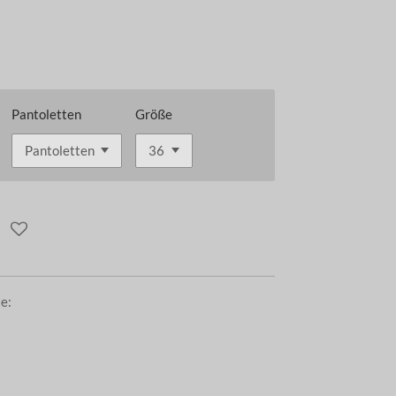
Pantoletten
Größe
te: