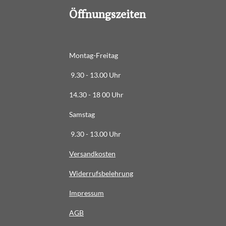
6
Öffnungszeiten
3
6
3
6
Montag-Freitag
3
9.30 - 13.00 Uhr
6
3
14.30 - 18 00 Uhr
6
Samstag
4
S
9.30 - 13.00 Uhr
t
Versandkosten
e
r
Widerrufsbelehrung
n
e
Impressum
AG
B