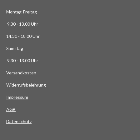
3
Montag-Freitag
6
3
9.30 - 13.00 Uhr
6
14.30 - 18 00 Uhr
3
6
Samstag
4
9.30 - 13.00 Uhr
S
t
Versandkosten
e
Widerrufsbelehrung
r
n
Impressum
e
AG
B
Datenschutz