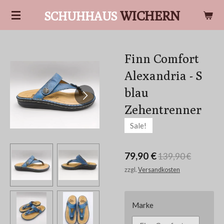
Zum
WICHERN
SCHUHHAUS
Hauptinhalt
springen
Finn Comfort
Alexandria - S
blau
Zehentrenner
Sale!
79,90 €
139,90 €
zzgl.
Versandkosten
Marke