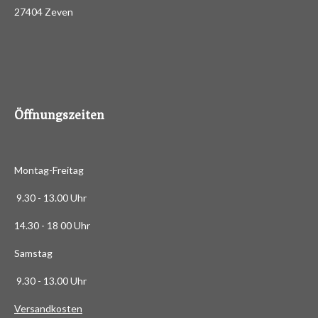
d
27404 Zeven
3
e
n
.
4
8
8
6
Öffnungszeiten
3
6
3
Montag-Freitag
6
3
9.30 - 13.00 Uhr
6
14.30 - 18 00 Uhr
3
6
Samstag
4
9.30 - 13.00 Uhr
S
t
Versandkosten