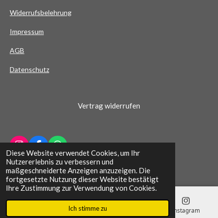
e
Widerrufsbelehrung
r
n
Impressum
e
AG
B
Datenschutz
Vertrag widerrufen
I
F
W
Diese Website verwendet Cookies, um Ihr
n
a
h
© 2022 - 2026 Schuhhaus Wichern
Nutzererlebnis zu verbessern und
s
c
a
maßgeschneiderte Anzeigen anzuzeigen. Die
t
e
t
fortgesetzte Nutzung dieser Website bestätigt
a
b
s
Ihre Zustimmung zur Verwendung von Cookies.
g
o
A
r
o
p
Ich stimme zu
a
k
p
E-Mail
Telefon
Karte
Instagram