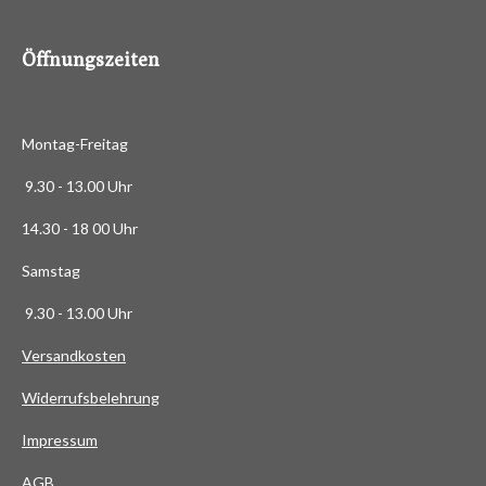
8
6
Öffnungszeiten
3
6
3
Montag-Freitag
6
3
9.30 - 13.00 Uhr
6
14.30 - 18 00 Uhr
3
6
Samstag
4
9.30 - 13.00 Uhr
S
t
Versandkosten
e
Widerrufsbelehrung
r
n
Impressum
e
AG
B