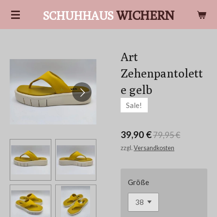
Zum
WICHERN
SCHUHHAUS
Hauptinhalt
springen
Art
Zehenpantolett
e gelb
Sale!
39,90 €
79,95 €
zzgl.
Versandkosten
Größe