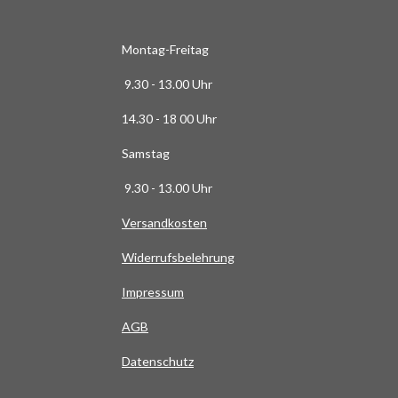
6
3
6
Montag-Freitag
3
9.30 - 13.00 Uhr
6
3
14.30 - 18 00 Uhr
6
Samstag
4
S
9.30 - 13.00 Uhr
t
Versandkosten
e
r
Widerrufsbelehrung
n
e
Impressum
AG
B
Datenschutz