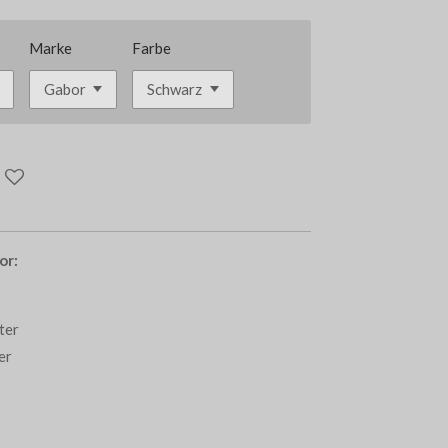
Marke
Farbe
or:
tter
ter