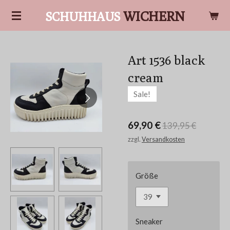
Zum
WICHERN
SCHUHHAUS
Hauptinhalt
springen
Art 1536 black
cream
Sale!
69,90 €
139,95 €
zzgl.
Versandkosten
Größe
Sneaker