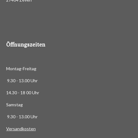
3
e
n
.
4
8
8
6
Öffnungszeiten
3
6
3
Montag-Freitag
6
3
9.30 - 13.00 Uhr
6
14.30 - 18 00 Uhr
3
6
Samstag
4
9.30 - 13.00 Uhr
S
t
Versandkosten
e