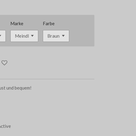
Marke
Farbe
bust und bequem!
Active