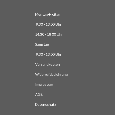
6
3
6
Montag-Freitag
3
9.30 - 13.00 Uhr
6
3
14.30 - 18 00 Uhr
6
Samstag
4
S
9.30 - 13.00 Uhr
t
Versandkosten
e
r
Widerrufsbelehrung
n
e
Impressum
AG
B
Datenschutz