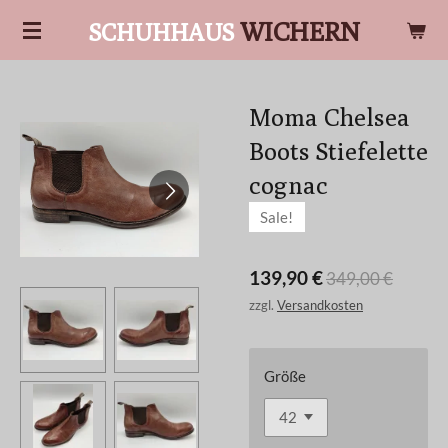
Zum
WICHERN
SCHUHHAUS
Hauptinhalt
springen
Moma Chelsea
Boots Stiefelette
cognac
Sale!
139,90 €
349,00 €
zzgl.
Versandkosten
Größe