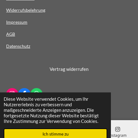
e
Widerrufsbelehrung
r
n
Impressum
e
AG
B
Datenschutz
Vertrag widerrufen
I
F
W
Diese Website verwendet Cookies, um Ihr
n
a
h
© 2022 - 2026 Schuhhaus Wichern
Nutzererlebnis zu verbessern und
s
c
a
maßgeschneiderte Anzeigen anzuzeigen. Die
t
e
t
fortgesetzte Nutzung dieser Website bestätigt
a
b
s
Ihre Zustimmung zur Verwendung von Cookies.
g
o
A
r
o
p
Ich stimme zu
a
k
p
E-Mail
Telefon
Karte
Instagram