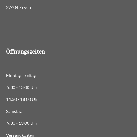
:
d
27404 Zeven
3
e
n
.
4
8
8
6
Öffnungszeiten
3
6
3
Montag-Freitag
6
3
9.30 - 13.00 Uhr
6
14.30 - 18 00 Uhr
3
6
Samstag
4
9.30 - 13.00 Uhr
S
t
Versandkosten