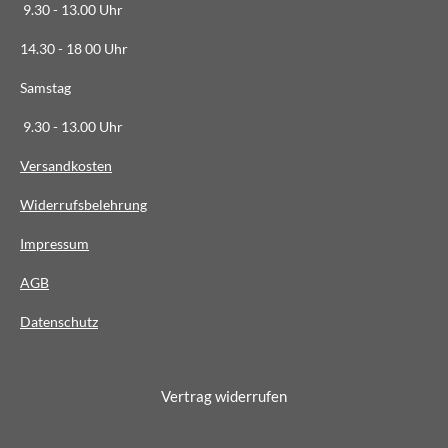
7
9.30 - 13.00 Uhr
5
14.30 - 18 00 Uhr
2
8
Samstag
1
9.30 - 13.00 Uhr
S
t
Versandkosten
e
Widerrufsbelehrung
r
n
Impressum
e
AG
B
Datenschutz
Vertrag widerrufen