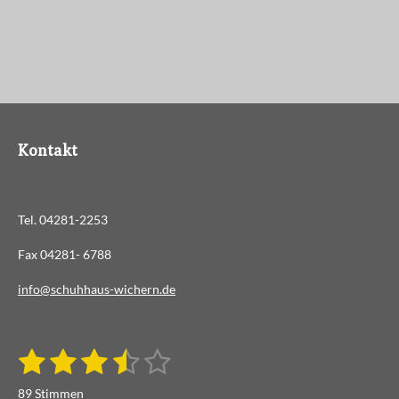
Kontakt
Tel. 04281-2253
Fax 04281- 6788
info@schuhhaus-wichern.de
1
2
3
4
5
B
B
e
S
S
S
S
S
e
w
89 Stimmen