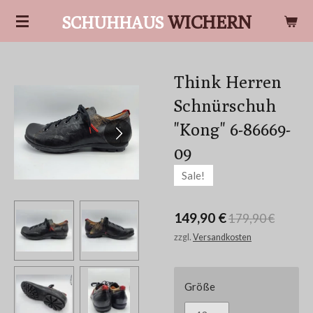
Zum
WICHERN
SCHUHHAUS
Hauptinhalt
springen
Think Herren
Schnürschuh
"Kong" 6-86669-
09
Sale!
149,90 €
179,90 €
zzgl.
Versandkosten
Größe