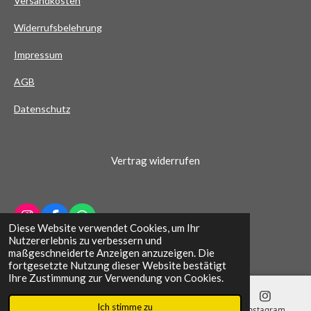
Versandkosten
e
Widerrufsbelehrung
r
n
Impressum
e
AG
B
Datenschutz
Vertrag widerrufen
I
F
W
Diese Website verwendet Cookies, um Ihr
n
a
h
© 2022 - 2026 Schuhhaus Wichern
Nutzererlebnis zu verbessern und
s
c
a
maßgeschneiderte Anzeigen anzuzeigen. Die
t
e
t
fortgesetzte Nutzung dieser Website bestätigt
a
b
s
Ihre Zustimmung zur Verwendung von Cookies.
g
o
A
r
o
p
Ich stimme zu
a
k
p
E-Mail
Telefon
Karte
Instagram