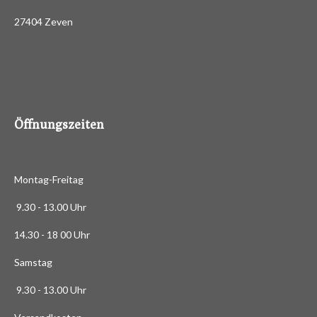
n
:
d
27404 Zeven
3
e
n
.
4
8
8
6
Öffnungszeiten
3
6
3
Montag-Freitag
6
3
9.30 - 13.00 Uhr
6
14.30 - 18 00 Uhr
3
6
Samstag
4
9.30 - 13.00 Uhr
S
t