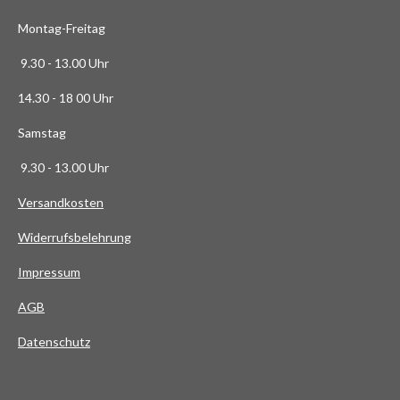
3
Montag-Freitag
6
3
9.30 - 13.00 Uhr
6
14.30 - 18 00 Uhr
3
6
Samstag
4
9.30 - 13.00 Uhr
S
t
Versandkosten
e
Widerrufsbelehrung
r
n
Impressum
e
AG
B
Datenschutz