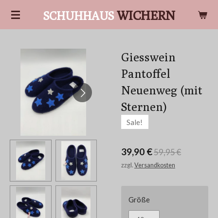
Zum
WICHERN
SCHUHHAUS
Hauptinhalt
springen
Giesswein
Pantoffel
Neuenweg (mit
Sternen)
Sale!
39,90 €
59,95 €
zzgl.
Versandkosten
Größe