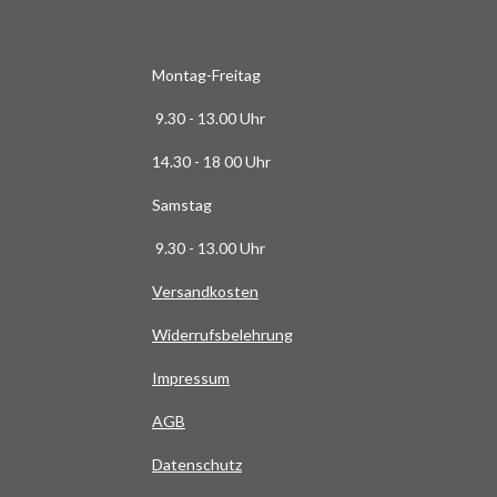
6
3
6
Montag-Freitag
3
9.30 - 13.00 Uhr
6
3
14.30 - 18 00 Uhr
6
Samstag
4
S
9.30 - 13.00 Uhr
t
Versandkosten
e
r
Widerrufsbelehrung
n
e
Impressum
AG
B
Datenschutz