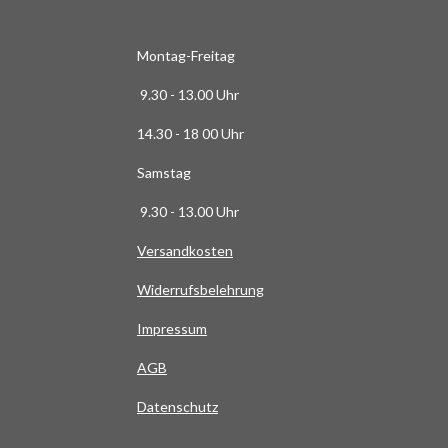
6
3
6
Montag-Freitag
3
9.30 - 13.00 Uhr
6
3
14.30 - 18 00 Uhr
6
Samstag
4
S
9.30 - 13.00 Uhr
t
Versandkosten
e
r
Widerrufsbelehrung
n
e
Impressum
AG
B
Datenschutz