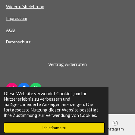
Widerrufsbelehrung
r
n
Impressum
e
AG
B
Datenschutz
Vertrag widerrufen
I
F
W
Diese Website verwendet Cookies, um Ihr
n
a
h
© 2022 - 2026 Schuhhaus Wichern
Nutzererlebnis zu verbessern und
s
c
a
maßgeschneiderte Anzeigen anzuzeigen. Die
t
e
t
fortgesetzte Nutzung dieser Website bestätigt
a
b
s
Ihre Zustimmung zur Verwendung von Cookies.
g
o
A
r
o
p
Ich stimme zu
a
k
p
E-Mail
Telefon
Karte
Instagram
m