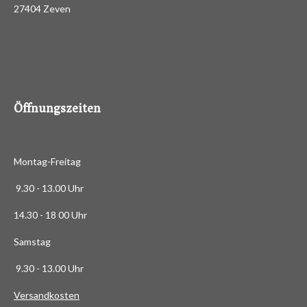
d
27404 Zeven
3
e
n
.
4
8
8
6
Öffnungszeiten
3
6
3
Montag-Freitag
6
3
9.30 - 13.00 Uhr
6
14.30 - 18 00 Uhr
3
6
Samstag
4
9.30 - 13.00 Uhr
S
t
Versandkosten
e