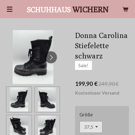
Zum
WICHERN
SCHUHHAUS
Hauptinhalt
springen
Donna Carolina
Stiefelette
schwarz
Sale!
199,90 €
249,90 €
Kostenloser Versand
Größe