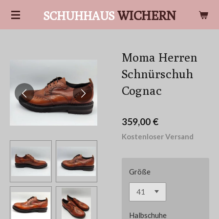
Zum
WICHERN
SCHUHHAUS
Hauptinhalt
springen
Moma Herren
Schnürschuh
Cognac
359,00 €
Kostenloser Versand
Größe
Halbschuhe