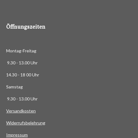
8
8
6
Öffnungszeiten
3
6
3
Montag-Freitag
6
3
9.30 - 13.00 Uhr
6
14.30 - 18 00 Uhr
3
6
Samstag
4
9.30 - 13.00 Uhr
S
t
Versandkosten
e
Widerrufsbelehrung
r
n
Impressum