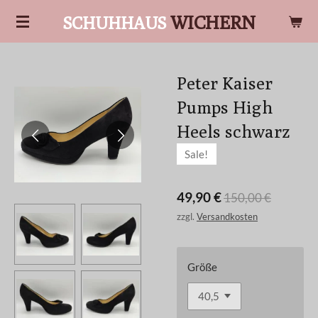
Zum
WICHERN
SCHUHHAUS
Hauptinhalt
springen
Peter Kaiser
Pumps High
Heels schwarz
Sale!
49,90 €
150,00 €
zzgl.
Versandkosten
Größe