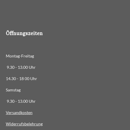
.
4
8
8
6
Öffnungszeiten
3
6
3
Montag-Freitag
6
3
9.30 - 13.00 Uhr
6
14.30 - 18 00 Uhr
3
6
Samstag
4
9.30 - 13.00 Uhr
S
t
Versandkosten
e
Widerrufsbelehrung
r