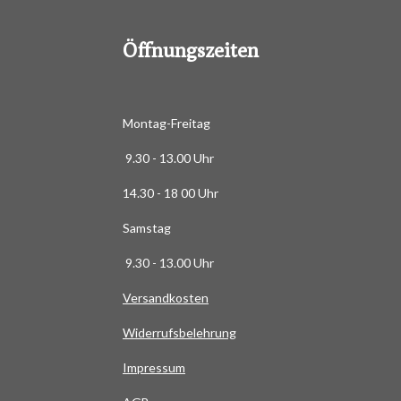
8
6
Öffnungszeiten
3
6
3
6
Montag-Freitag
3
9.30 - 13.00 Uhr
6
3
14.30 - 18 00 Uhr
6
Samstag
4
S
9.30 - 13.00 Uhr
t
Versandkosten
e
r
Widerrufsbelehrung
n
e
Impressum