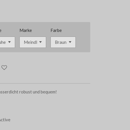
e
Marke
Farbe
sserdicht robust und bequem!
Active