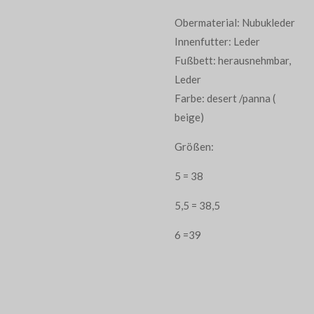
Obermaterial: Nubukleder
Innenfutter: Leder
Fußbett: herausnehmbar,
Leder
Farbe: desert /panna (
beige)
Größen:
5 = 38
5,5 = 38,5
6 =39