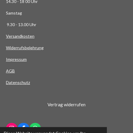
14.30 - 18 00 Uhr
3
6
Samstag
4
9.30 - 13.00 Uhr
S
t
Versandkosten
e
Widerrufsbelehrung
r
n
Impressum
e
AG
B
Datenschutz
Vertrag widerrufen
I
F
W