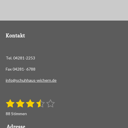
Kontakt
Tel. 04281-2253
Fax 04281- 6788
info@schuhhaus-wichern.de
1
2
3
4
5
B
B
e
S
S
S
S
S
e
w
88 Stimmen
e
w
t
t
t
t
t
r
e
t
Adresse