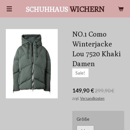
Zum
WICHERN
SCHUHHAUS
Hauptinhalt
springen
NO.1 Como
Winterjacke
Lou 7520 Khaki
Damen
Sale!
149,90 €
299,90 €
zzgl.
Versandkosten
Größe