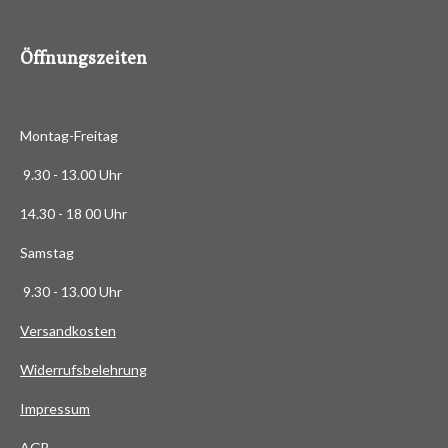
8
6
Öffnungszeiten
3
6
3
Montag-Freitag
6
3
9.30 - 13.00 Uhr
6
14.30 - 18 00 Uhr
3
6
Samstag
4
9.30 - 13.00 Uhr
S
t
Versandkosten
e
Widerrufsbelehrung
r
n
Impressum
e
AG
B