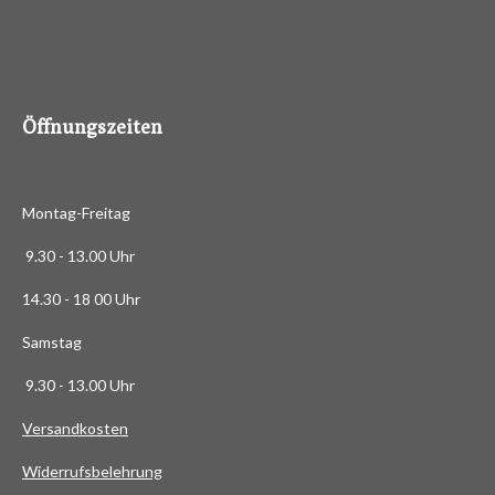
.
4
8
8
6
Öffnungszeiten
3
6
3
Montag-Freitag
6
3
9.30 - 13.00 Uhr
6
14.30 - 18 00 Uhr
3
6
Samstag
4
9.30 - 13.00 Uhr
S
t
Versandkosten
e
Widerrufsbelehrung
r