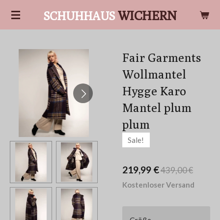
Zum
WICHERN
SCHUHHAUS
Hauptinhalt
springen
Fair Garments
Wollmantel
Hygge Karo
Mantel plum
plum
Sale!
219,99 €
439,00 €
Kostenloser Versand