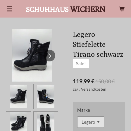
Zum
WICHERN
SCHUHHAUS
Hauptinhalt
springen
Legero
Stiefelette
Tirano schwarz
Sale!
119,99 €
150,00 €
zzgl.
Versandkosten
Marke