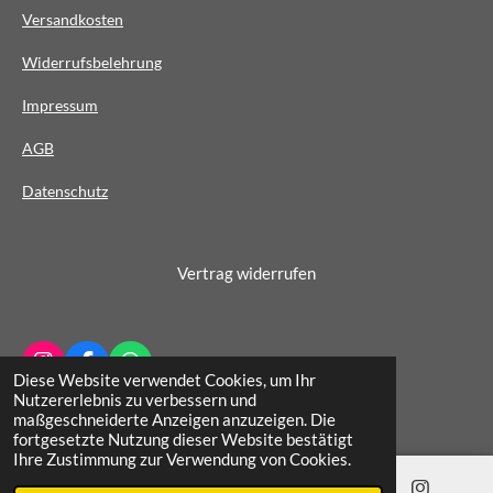
t
Versandkosten
e
Widerrufsbelehrung
r
n
Impressum
e
AG
B
Datenschutz
Vertrag widerrufen
I
F
W
Diese Website verwendet Cookies, um Ihr
n
a
h
© 2022 - 2026 Schuhhaus Wichern
Nutzererlebnis zu verbessern und
s
c
a
maßgeschneiderte Anzeigen anzuzeigen. Die
t
e
t
fortgesetzte Nutzung dieser Website bestätigt
a
b
s
Ihre Zustimmung zur Verwendung von Cookies.
g
o
A
r
o
p