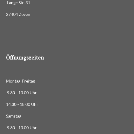
e
e
e
e
g
e
Lange Str. 31
n
:
d
27404 Zeven
3
e
n
.
4
8
8
8
Öffnungszeiten
8
8
8
Montag-Freitag
8
8
9.30 - 13.00 Uhr
8
14.30 - 18 00 Uhr
8
8
Samstag
9
9.30 - 13.00 Uhr
S