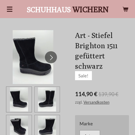
Zum
WICHERN
SCHUHHAUS
Hauptinhalt
springen
Art - Stiefel
Brighton 1511
gefüttert
schwarz
Sale!
114,90 €
139,90 €
zzgl.
Versandkosten
Marke