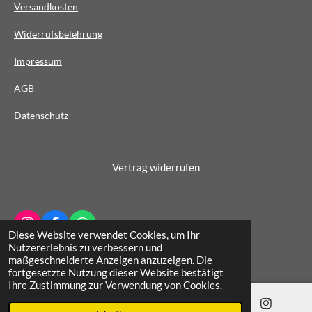
Versandkosten
e
Widerrufsbelehrung
r
n
Impressum
e
AG
B
Datenschutz
Vertrag widerrufen
I
F
W
Diese Website verwendet Cookies, um Ihr
n
a
h
© 2022 - 2026 Schuhhaus Wichern
Nutzererlebnis zu verbessern und
s
c
a
maßgeschneiderte Anzeigen anzuzeigen. Die
t
e
t
fortgesetzte Nutzung dieser Website bestätigt
a
b
s
Ihre Zustimmung zur Verwendung von Cookies.
g
o
A
r
o
p