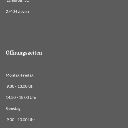
Lange Str. 31
n
:
d
27404 Zeven
3
e
n
.
4
8
8
6
Öffnungszeiten
3
6
3
Montag-Freitag
6
3
9.30 - 13.00 Uhr
6
14.30 - 18 00 Uhr
3
6
Samstag
4
9.30 - 13.00 Uhr
S
t