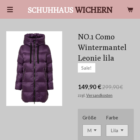
Zum
WICHERN
SCHUHHAUS
Hauptinhalt
springen
NO.1 Como
Wintermantel
Leonie lila
Sale!
149,90 €
299,90 €
zzgl.
Versandkosten
Größe
Farbe