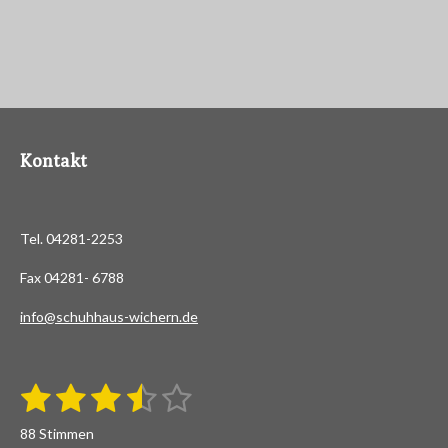
Kontakt
Tel. 04281-2253
Fax 04281- 6788
info@schuhhaus-wichern.de
1
2
3
4
5
B
B
e
S
S
S
S
S
e
w
88 Stimmen
e
w