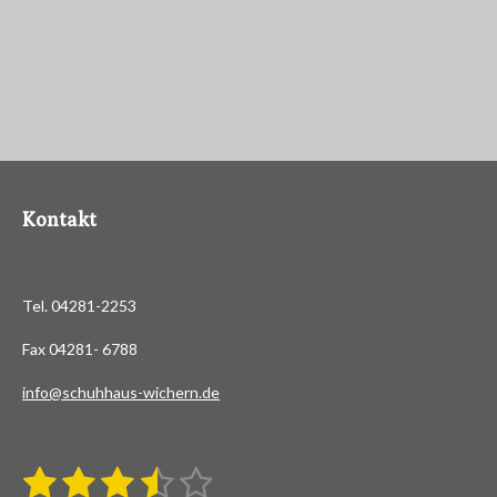
Kontakt
Tel. 04281-2253
Fax 04281- 6788
info@schuhhaus-wichern.de
1
2
3
4
5
B
B
e