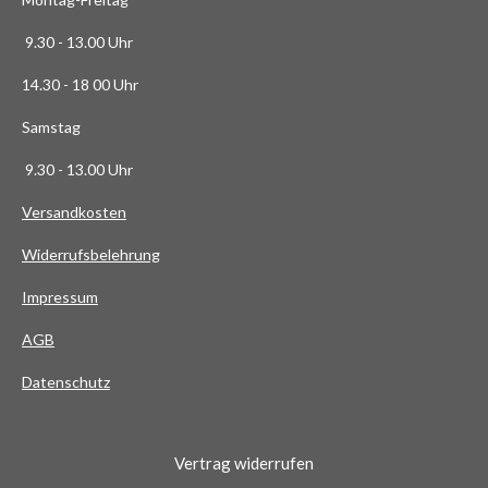
6
3
9.30 - 13.00 Uhr
6
14.30 - 18 00 Uhr
3
6
Samstag
4
9.30 - 13.00 Uhr
S
t
Versandkosten
e
Widerrufsbelehrung
r
n
Impressum
e
AG
B
Datenschutz
Vertrag widerrufen