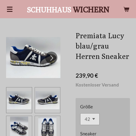
Zum
WICHERN
SCHUHHAUS
Hauptinhalt
springen
Premiata Lucy
blau/grau
Herren Sneaker
239,90 €
Kostenloser Versand
Größe
Sneaker