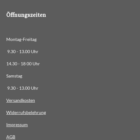
8
6
Öffnungszeiten
3
6
3
Montag-Freitag
6
3
9.30 - 13.00 Uhr
6
14.30 - 18 00 Uhr
3
6
Samstag
4
9.30 - 13.00 Uhr
S
t
Versandkosten
e
Widerrufsbelehrung
r
n
Impressum
e
AG
B