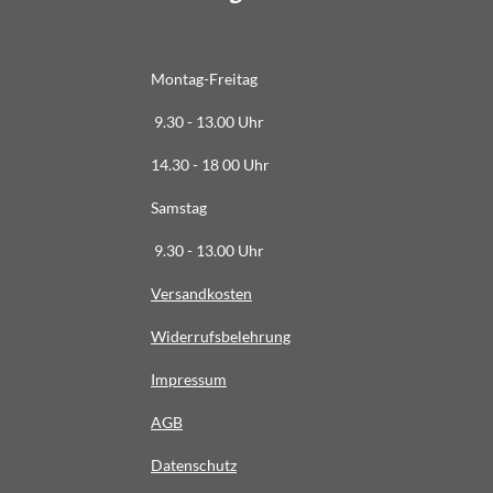
6
3
6
Montag-Freitag
3
9.30 - 13.00 Uhr
6
3
14.30 - 18 00 Uhr
6
Samstag
4
S
9.30 - 13.00 Uhr
t
Versandkosten
e
r
Widerrufsbelehrung
n
e
Impressum
AG
B
Datenschutz