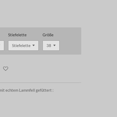
Stiefelette
Größe
mit echtem Lammfell gefüttert :