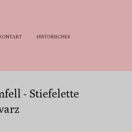
KONTAKT
HISTORISCHES
ell - Stiefelette
warz