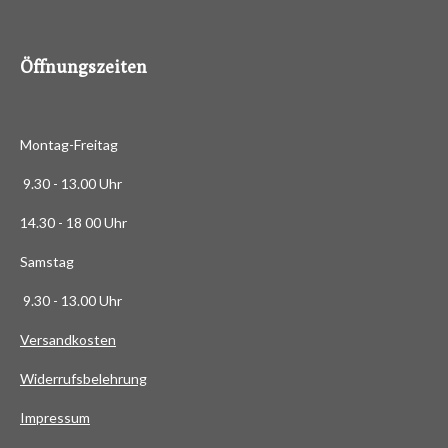
8
8
6
Öffnungszeiten
3
6
3
Montag-Freitag
6
3
9.30 - 13.00 Uhr
6
14.30 - 18 00 Uhr
3
6
Samstag
4
9.30 - 13.00 Uhr
S
t
Versandkosten
e
Widerrufsbelehrung
r
n
Impressum
e