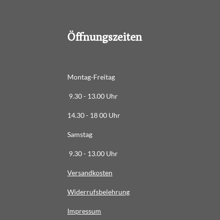
8
8
6
Öffnungszeiten
3
6
3
6
Montag-Freitag
3
9.30 - 13.00 Uhr
6
3
14.30 - 18 00 Uhr
6
Samstag
4
S
9.30 - 13.00 Uhr
t
Versandkosten
e
r
Widerrufsbelehrung
n
e
Impressum