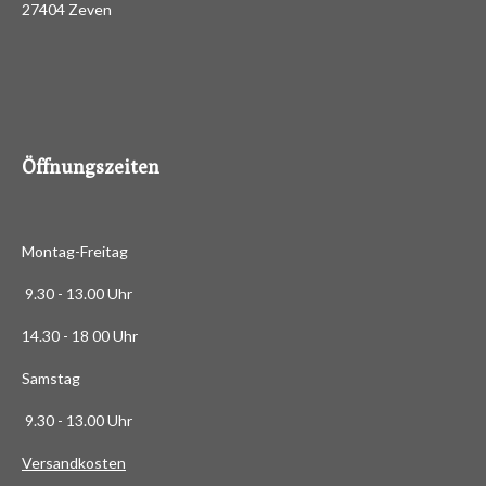
d
27404 Zeven
3
e
n
.
4
8
8
6
Öffnungszeiten
3
6
3
Montag-Freitag
6
3
9.30 - 13.00 Uhr
6
14.30 - 18 00 Uhr
3
6
Samstag
4
9.30 - 13.00 Uhr
S
t
Versandkosten
e