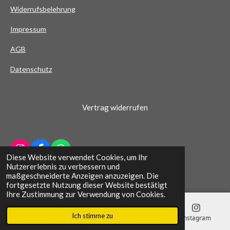
Widerrufsbelehrung
r
n
Impressum
e
AG
B
Datenschutz
Vertrag widerrufen
I
F
W
Diese Website verwendet Cookies, um Ihr
n
a
h
© 2022 - 2026 Schuhhaus Wichern
Nutzererlebnis zu verbessern und
s
c
a
maßgeschneiderte Anzeigen anzuzeigen. Die
t
e
t
fortgesetzte Nutzung dieser Website bestätigt
a
b
s
Ihre Zustimmung zur Verwendung von Cookies.
g
o
A
r
o
p
Ich stimme zu
a
k
p
E-Mail
Telefon
Karte
Instagram
m