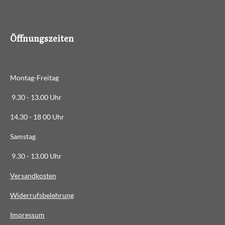
8
8
6
Öffnungszeiten
3
6
3
Montag-Freitag
6
3
9.30 - 13.00 Uhr
6
14.30 - 18 00 Uhr
3
6
Samstag
4
9.30 - 13.00 Uhr
S
t
Versandkosten
e
Widerrufsbelehrung
r
n
Impressum
e