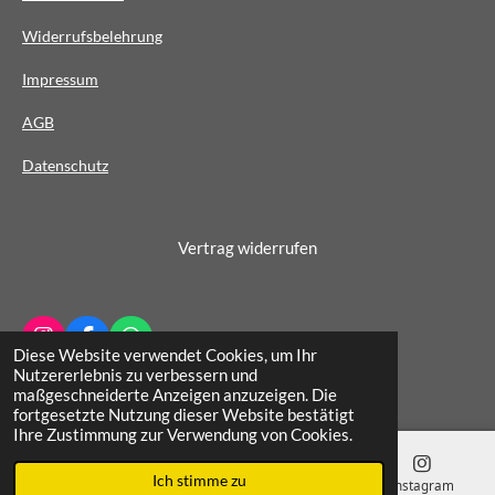
e
Widerrufsbelehrung
r
n
Impressum
e
AG
B
Datenschutz
Vertrag widerrufen
I
F
W
Diese Website verwendet Cookies, um Ihr
n
a
h
© 2022 - 2026 Schuhhaus Wichern
Nutzererlebnis zu verbessern und
s
c
a
maßgeschneiderte Anzeigen anzuzeigen. Die
t
e
t
fortgesetzte Nutzung dieser Website bestätigt
a
b
s
Ihre Zustimmung zur Verwendung von Cookies.
g
o
A
r
o
p
Ich stimme zu
a
k
p
E-Mail
Telefon
Karte
Instagram