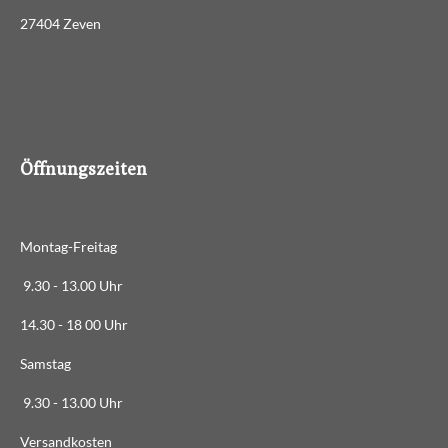
:
d
27404 Zeven
3
e
n
.
4
8
8
6
Öffnungszeiten
3
6
3
Montag-Freitag
6
3
9.30 - 13.00 Uhr
6
14.30 - 18 00 Uhr
3
6
Samstag
4
9.30 - 13.00 Uhr
S
t
Versandkosten