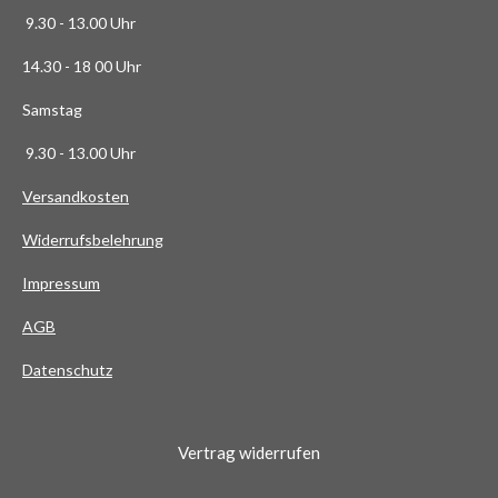
3
9.30 - 13.00 Uhr
6
14.30 - 18 00 Uhr
3
6
Samstag
4
9.30 - 13.00 Uhr
S
t
Versandkosten
e
Widerrufsbelehrung
r
n
Impressum
e
AG
B
Datenschutz
Vertrag widerrufen