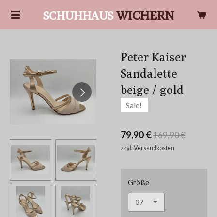
Zum
WICHERN
SCHUHHAUS
Hauptinhalt
springen
Peter Kaiser
Sandalette
beige / gold
Sale!
79,90 €
169,90 €
zzgl.
Versandkosten
Größe