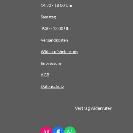
3
14.30 - 18 00 Uhr
6
Samstag
4
S
9.30 - 13.00 Uhr
t
Versandkosten
e
r
Widerrufsbelehrung
n
e
Impressum
AG
B
Datenschutz
Vertrag widerrufen