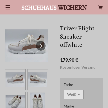
Zum
WICHERN
SCHUHHAUS
Hauptinhalt
springen
Triver Flight
Sneaker
offwhite
179,90 €
Kostenloser Versand
Farbe
Marke