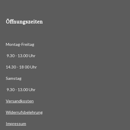
8
8
6
Öffnungszeiten
3
6
3
Montag-Freitag
6
3
9.30 - 13.00 Uhr
6
14.30 - 18 00 Uhr
3
6
Samstag
4
9.30 - 13.00 Uhr
S
t
Versandkosten
e
Widerrufsbelehrung
r
n
Impressum
e