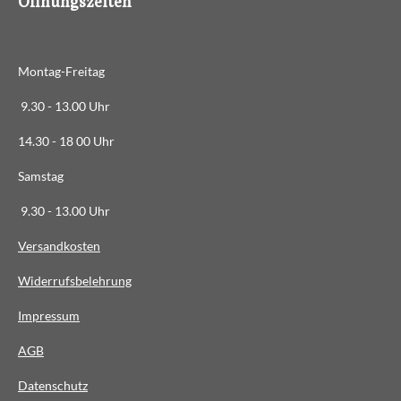
Öffnungszeiten
3
6
3
Montag-Freitag
6
3
9.30 - 13.00 Uhr
6
14.30 - 18 00 Uhr
3
6
Samstag
4
9.30 - 13.00 Uhr
S
t
Versandkosten
e
Widerrufsbelehrung
r
n
Impressum
e
AG
B
Datenschutz