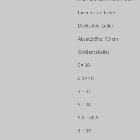
Innenfutter: Leder
Decksohle: Leder
Absatzhöhe: 7,5 cm
Größentabelle:
5= 38
6,5= 40
4 = 37
5 = 38
5,5 = 38,5
6 = 39