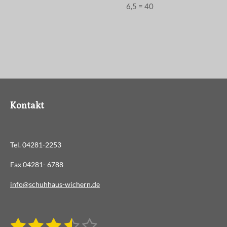
6,5 = 40
Kontakt
Tel. 04281-2253
Fax 04281- 6788
info@schuhhaus-wichern.de
1
2
3
4
5
B
B