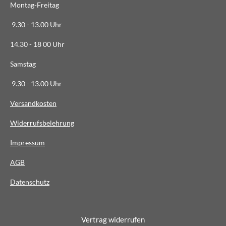
Montag-Freitag
6
3
9.30 - 13.00 Uhr
6
14.30 - 18 00 Uhr
3
6
Samstag
4
9.30 - 13.00 Uhr
S
t
Versandkosten
e
Widerrufsbelehrung
r
n
Impressum
e
AG
B
Datenschutz
Vertrag widerrufen