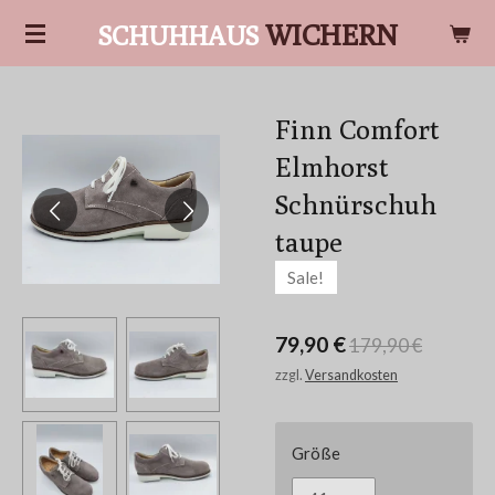
Zum
WICHERN
SCHUHHAUS
Hauptinhalt
springen
Finn Comfort
Elmhorst
Schnürschuh
taupe
Sale!
79,90 €
179,90 €
zzgl.
Versandkosten
Größe