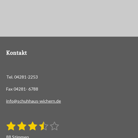
Kontakt
Tel. 04281-2253
Fax 04281- 6788
info@schuhhaus-wichern.de
1
2
3
4
5
B
B
e
S
S
S
S
S
e
w
88 Stimmen