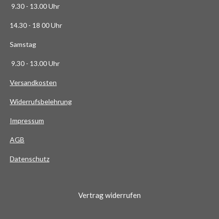
3
9.30 - 13.00 Uhr
6
14.30 - 18 00 Uhr
3
6
Samstag
4
9.30 - 13.00 Uhr
S
t
Versandkosten
e
Widerrufsbelehrung
r
n
Impressum
e
AG
B
Datenschutz
Vertrag widerrufen