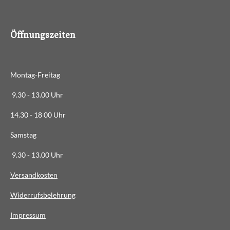
8
8
6
Öffnungszeiten
3
6
3
Montag-Freitag
6
3
9.30 - 13.00 Uhr
6
14.30 - 18 00 Uhr
3
6
Samstag
4
9.30 - 13.00 Uhr
S
t
Versandkosten
e
Widerrufsbelehrung
r
n
Impressum
e