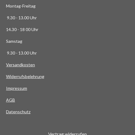
3
Montag-Freitag
6
3
9.30 - 13.00 Uhr
6
14.30 - 18 00 Uhr
3
6
Samstag
4
9.30 - 13.00 Uhr
S
t
Versandkosten
e
Widerrufsbelehrung
r
n
Impressum
e
AG
B
Datenschutz
Vertrag widerrufen