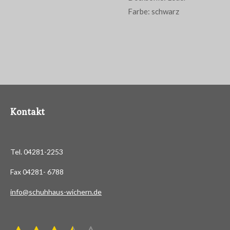
Farbe: schwarz
Kontakt
Tel. 04281-2253
Fax 04281- 6788
info@schuhhaus-wichern.de
B