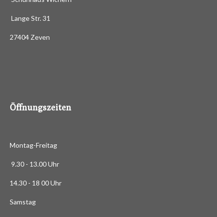
b
n
s
e
e
e
e
g
e
Lange Str. 31
n
:
d
27404 Zeven
3
e
n
.
4
8
8
6
Öffnungszeiten
3
6
3
Montag-Freitag
6
3
9.30 - 13.00 Uhr
6
14.30 - 18 00 Uhr
3
6
Samstag
4