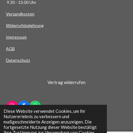
9.30 - 13.00 Uhr
S
t
Versandkosten
e
Widerrufsbelehrung
r
n
Impressum
e
AG
B
Datenschutz
Vertrag widerrufen
I
F
W
Diese Website verwendet Cookies, um Ihr
n
a
h
© 2022 - 2026 Schuhhaus Wichern
Nutzererlebnis zu verbessern und
s
c
a
maßgeschneiderte Anzeigen anzuzeigen. Die
t
e
t
fortgesetzte Nutzung dieser Website bestätigt
a
b
s
Ihre Zustimmung zur Verwendung von Cookies.