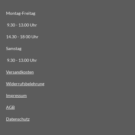
6
3
Montag-Freitag
6
3
9.30 - 13.00 Uhr
6
14.30 - 18 00 Uhr
3
6
Samstag
4
9.30 - 13.00 Uhr
S
t
Versandkosten
e
Widerrufsbelehrung
r
n
Impressum
e
AG
B
Datenschutz