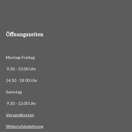
.
4
8
8
6
Öffnungszeiten
3
6
3
Montag-Freitag
6
3
9.30 - 13.00 Uhr
6
14.30 - 18 00 Uhr
3
6
Samstag
4
9.30 - 13.00 Uhr
S
t
Versandkosten
e
Widerrufsbelehrung
r